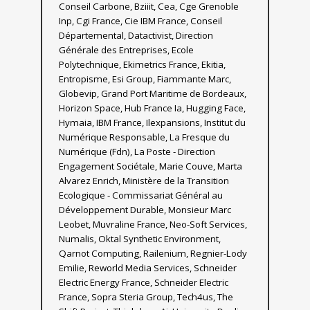
Conseil Carbone, Bziiit, Cea, Cge Grenoble
Inp, Cgi France, Cie IBM France, Conseil
Départemental, Datactivist, Direction
Générale des Entreprises, Ecole
Polytechnique, Ekimetrics France, Ekitia,
Entropisme, Esi Group, Fiammante Marc,
Globevip, Grand Port Maritime de Bordeaux,
Horizon Space, Hub France Ia, Hugging Face,
Hymaia, IBM France, Ilexpansions, Institut du
Numérique Responsable, La Fresque du
Numérique (Fdn), La Poste - Direction
Engagement Sociétale, Marie Couve, Marta
Alvarez Enrich, Ministère de la Transition
Ecologique - Commissariat Général au
Développement Durable, Monsieur Marc
Leobet, Muvraline France, Neo-Soft Services,
Numalis, Oktal Synthetic Environment,
Qarnot Computing, Railenium, Regnier-Lody
Emilie, Reworld Media Services, Schneider
Electric Energy France, Schneider Electric
France, Sopra Steria Group, Tech4us, The