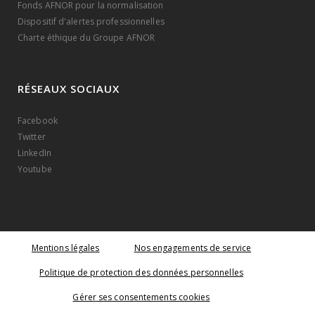
Fonds AFNOR pour la normalisation
Dispositif d'alertes professionnelles
Charte éthique du Groupe AFNOR
RÉSEAUX SOCIAUX
Facebook
Twitter
LinkedIn
Youtube
Mentions légales
Nos engagements de service
Politique de protection des données personnelles
Gérer ses consentements cookies