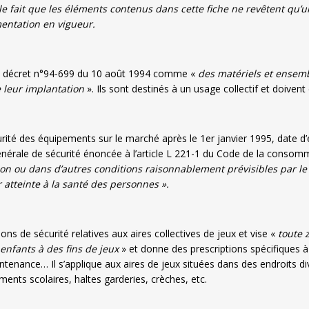
r le fait que les éléments contenus dans cette fiche ne revêtent qu’
mentation en vigueur.
 le décret n°94-699 du 10 août 1994 comme «
des matériels et ensemb
e leur implantation
». Ils sont destinés à un usage collectif et doivent 
urité des équipements sur le marché après le 1er janvier 1995, date d’
générale de sécurité énoncée à l’article L 221-1 du Code de la consom
ion ou dans d’autres conditions raisonnablement prévisibles par le 
 atteinte à la santé des personnes ».
ions de sécurité relatives aux aires collectives de jeux et vise «
toute 
 enfants à des fins de jeux
» et donne des prescriptions spécifiques à
ntenance… Il s’applique aux aires de jeux situées dans des endroits dive
ents scolaires, haltes garderies, crèches, etc.