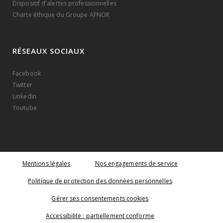
Dispositif d'alertes professionnelles
Charte éthique du Groupe AFNOR
RÉSEAUX SOCIAUX
Facebook
Twitter
LinkedIn
Youtube
Mentions légales
Nos engagements de service
Politique de protection des données personnelles
Gérer ses consentements cookies
Accessibilite : partiellement conforme