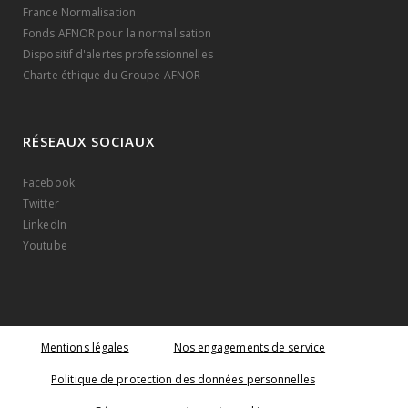
France Normalisation
Fonds AFNOR pour la normalisation
Dispositif d'alertes professionnelles
Charte éthique du Groupe AFNOR
RÉSEAUX SOCIAUX
Facebook
Twitter
LinkedIn
Youtube
Mentions légales
Nos engagements de service
Politique de protection des données personnelles