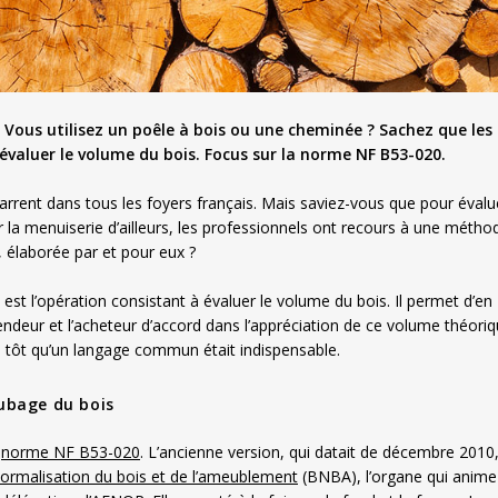
 Vous utilisez un poêle à bois ou une cheminée ? Sachez que les
évaluer le volume du bois. Focus sur la norme NF B53-020.
rent dans tous les foyers français. Mais saviez-vous que pour évalue
 la menuiserie d’ailleurs, les professionnels ont recours à une métho
e, élaborée par et pour eux ?
est l’opération consistant à évaluer le volume du bois. Il permet d’en
ndeur et l’acheteur d’accord dans l’appréciation de ce volume théoriq
ès tôt qu’un langage commun était indispensable.
ubage du bois
a
norme NF B53-020
. L’ancienne version, qui datait de décembre 2010
ormalisation du bois et de l’ameublement
(BNBA), l’organe qui anime