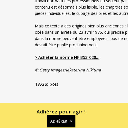
travail normatif des professionnels du secteur par 
contenu est désormais plus lisible, les chapitres s
pièces individuelles, le cubage des piles et les autr
Mais ce texte a des origines bien plus anciennes :
citée dans un arrêté du 23 avril 1975, qui précise
dans la norme peuvent être employées : pas de no
devrait être publié prochainement.
> Acheter la norme NF B53-020…
© Getty Images/Jekaterina Nikitina
TAGS:
bois
Adhérez pour agir !
ADHÉRER