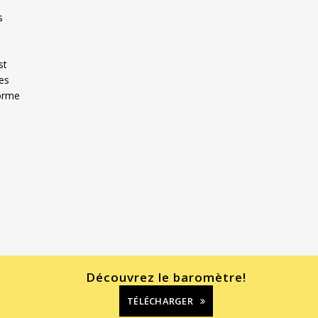
s
st
tes
norme
Découvrez le baromètre!
TÉLÉCHARGER