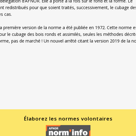
délégation d’AFNOR. Elle a porté à la fois sur le fond et la forme. Le
ont redistribués pour que soient traités, successivement, le cubage de
es cas.
 la première version de la norme a été publiée en 1972. Cette norme e
 pour le cubage des bois ronds et assimilés, seules les méthodes décri
rme, pas de marché ! Un nouvel arrêté citant la version 2019 de la 
Élaborez les normes volontaires