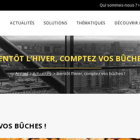
Qui sommes-nous ?
ACTUALITÉS
SOLUTIONS
THÉMATIQUES
DÉCOUVRIR 
ENTÔT L’HIVER, COMPTEZ VOS BÛCHE
Accueil
>
Actualités
>
Bientôt l’hiver, comptez vos bûches !
VOS BÛCHES !