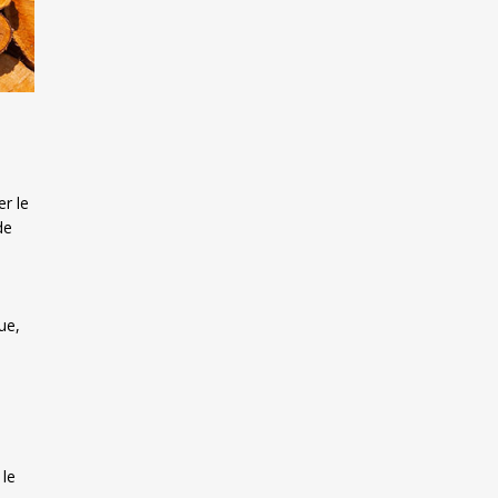
r le
de
ue,
,
 le