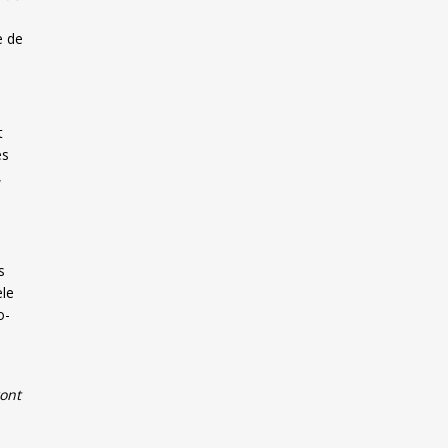
e de
t
es
,
s
èle
o-
ont