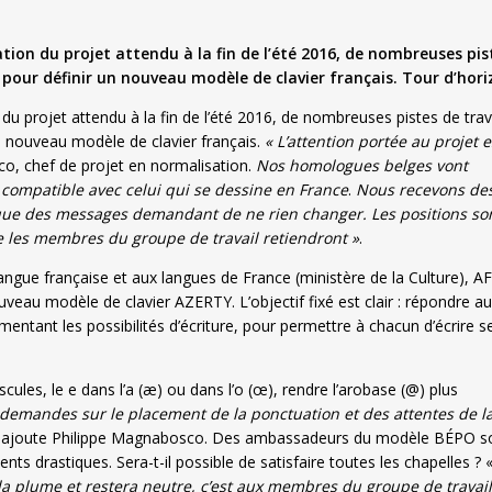
ation du projet attendu à la fin de l’été 2016, de nombreuses pis
é pour définir un nouveau modèle de clavier français. Tour d’hori
 du projet attendu à la fin de l’été 2016, de nombreuses pistes de trav
un nouveau modèle de clavier français.
« L’attention portée au projet e
co, chef de projet en normalisation.
Nos homologues belges vont
 compatible avec celui qui se dessine en France
.
Nous recevons de
i que des messages demandant de ne rien changer. Les positions so
e les membres du groupe de travail retiendront »
.
 langue française et aux langues de France (ministère de la Culture), 
uveau modèle de clavier AZERTY. L’objectif fixé est clair : répondre a
ntant les possibilités d’écriture, pour permettre à chacun d’écrire s
scules, le e dans l’a (æ) ou dans l’o (œ), rendre l’arobase (@) plus
s demandes sur le placement de la ponctuation et des attentes de l
 ajoute Philippe Magnabosco. Des ambassadeurs du modèle BÉPO s
s drastiques. Sera-t-il possible de satisfaire toutes les chapelles ? 
 plume et restera neutre, c’est aux membres du groupe de travail