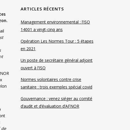
ARTICLES RÉCENTS
tes
zon.
Management environnemental : l’ISO
14001 a vingt-cinq ans
ail
st
Opération Les Normes Tour : 5 étapes
en 2021
s
nt
Un poste de secrétaire général adjoint
ouvert à l’ISO
AFNOR
Normes volontaires contre crise
ux
elon
sanitaire : trois exemples spécial covid
Gouvernance : venez siéger au comité
d’audit et d’évaluation d’AFNOR
a
ont
«
 de