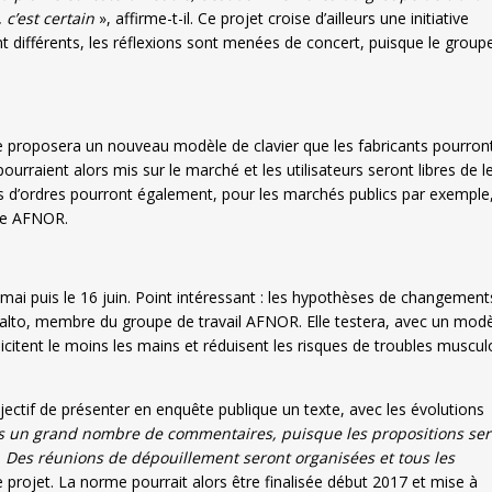
 c’est certain
», affirme-t-il. Ce projet croise d’ailleurs une initiative
 sont différents, les réflexions sont menées de concert, puisque le group
e proposera un nouveau modèle de clavier que les fabricants pourron
urraient alors mis sur le marché et les utilisateurs seront libres de l
rs d’ordres pourront également, pour les marchés publics par exemple
rme AFNOR.
 mai puis le 16 juin. Point intéressant : les hypothèses de changement
Aalto, membre du groupe de travail AFNOR. Elle testera, avec un mod
citent le moins les mains et réduisent les risques de troubles muscul
jectif de présenter en enquête publique un texte, avec les évolutions
s un grand nombre de commentaires, puisque les propositions ser
g. Des réunions de dépouillement seront organisées et tous les
 projet. La norme pourrait alors être finalisée début 2017 et mise à