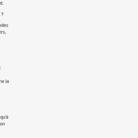
t.
 ?
hodes
ers,
c
me la
squ’à
ion