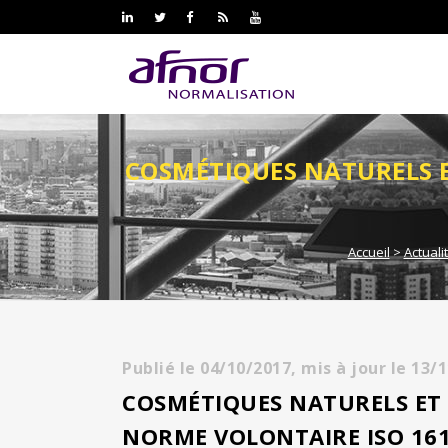
COSMÉTIQUES NATURELS ET
Accueil
>
Actuali
Publié le
04/10/2017,
mis à jour le
13/
COSMÉTIQUES NATURELS ET B
NORME VOLONTAIRE ISO 16