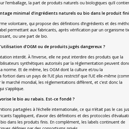
 sur l’emballage, la part de produits naturels ou biologiques qu’il contien
tage minimal d’ingrédients naturels ou bio dans le produit fini
rme volontaire, qui propose des définitions d’ingrédients et des mét
label permettant aux fabricants, après vérification par un organisme ti
osant, ou une part de bio.
l’utilisation d’OGM ou de produits jugés dangereux ?
tion interdit. À l’inverse, elle ne peut interdire des produits que la
bilisateurs synthétiques autorisés par la réglementation peuvent don
er la norme. Et de même, les OGM dont la culture et/ou la
 fortiori dans un pays de l’UE plus restrictif que l’UE elle-même (com
 le marché mondial, les réglementations diffèrent, et c’est donc la
i s’applique.
orise le bio au rabais. Est-ce fondé ?
ions partagées à l’échelle internationale, ce qui n’était pas le cas ju
icants l’appliquent, d’avoir des définitions et des protocoles d’évaluat
 bio dans les produits finis. En complément, les labels continuent de
stiques définies par des consortiums privés.