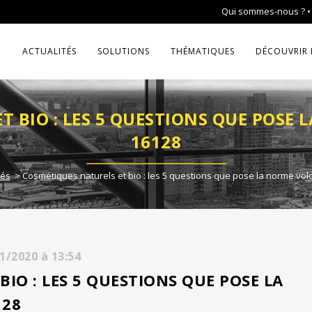
Qui sommes-nous ?
ACTUALITÉS
SOLUTIONS
THÉMATIQUES
DÉCOUVRIR 
 BIO : LES 5 QUESTIONS QUE POSE
16128
tés
>
Cosmétiques naturels et bio : les 5 questions que pose la norme vol
11/2020
à
13:54
IO : LES 5 QUESTIONS QUE POSE LA
128