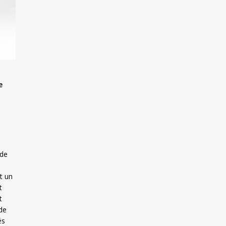
e
 de
t un
t
t
de
és