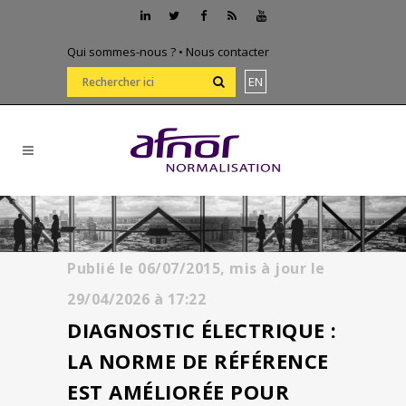
Qui sommes-nous ?
•
Nous contacter
EN
Publié le
06/07/2015,
mis à jour le
29/04/2026
à
17:22
DIAGNOSTIC ÉLECTRIQUE :
LA NORME DE RÉFÉRENCE
EST AMÉLIORÉE POUR