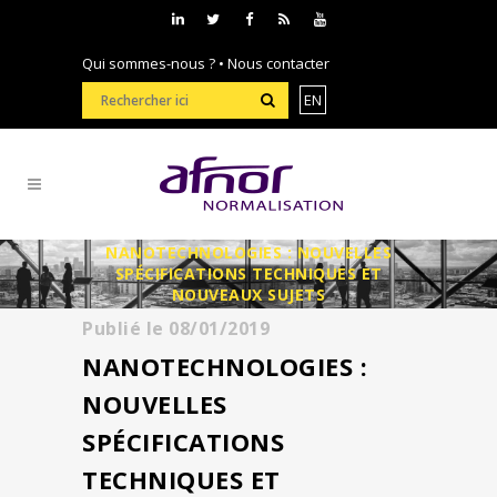
Qui sommes-nous ?
•
Nous contacter
EN
NANOTECHNOLOGIES : NOUVELLES
SPÉCIFICATIONS TECHNIQUES ET
NOUVEAUX SUJETS
Publié le
08/01/2019
NANOTECHNOLOGIES :
NOUVELLES
SPÉCIFICATIONS
TECHNIQUES ET