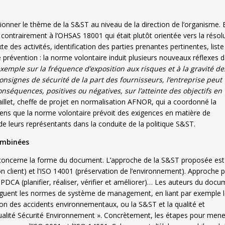
ionner le thème de la S&ST au niveau de la direction de l’organisme. E
ntrairement à l’OHSAS 18001 qui était plutôt orientée vers la résol
des activités, identification des parties prenantes pertinentes, liste
 prévention : la norme volontaire induit plusieurs nouveaux réflexes 
xemple sur la fréquence d’exposition aux risques et à la gravité de
nsignes de sécurité de la part des fournisseurs, l’entreprise peut
nséquences, positives ou négatives, sur l’atteinte des objectifs en
 Saillet, cheffe de projet en normalisation AFNOR, qui a coordonné la
 sens que la norme volontaire prévoit des exigences en matière de
t de leurs représentants dans la conduite de la politique S&ST.
combinées
 concerne la forme du document. L’approche de la S&ST proposée est
on client) et l’ISO 14001 (préservation de l’environnement). Approche 
DCA (planifier, réaliser, vérifier et améliorer)… Les auteurs du docu
juguent les normes de système de management, en liant par exemple 
tion des accidents environnementaux, ou la S&ST et la qualité et
ualité Sécurité Environnement ». Concrètement, les étapes pour mene