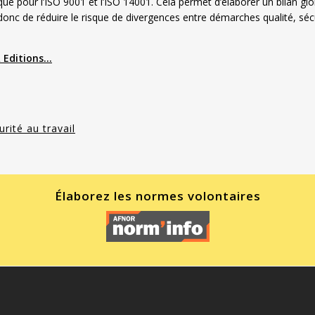
e pour l’ISO 9001 et l’ISO 14001. Cela permet d’élaborer un bilan glo
donc de réduire le risque de divergences entre démarches qualité, séc
 Editions…
urité au travail
Élaborez les normes volontaires