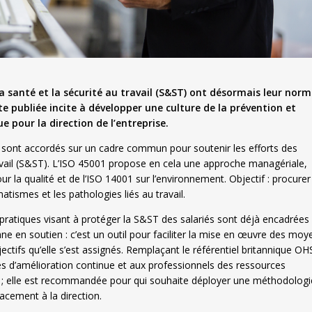
 la santé et la sécurité au travail (S&ST) ont désormais leur nor
te publiée incite à développer une culture de la prévention et
 pour la direction de l’entreprise.
e sont accordés sur un cadre commun pour soutenir les efforts des
avail (S&ST). L’ISO 45001 propose en cela une approche managériale,
 la qualité et de l’ISO 14001 sur l’environnement. Objectif : procurer
matismes et les pathologies liés au travail.
ratiques visant à protéger la S&ST des salariés sont déjà encadrées
ne en soutien : c’est un outil pour faciliter la mise en œuvre des moy
ectifs qu’elle s’est assignés. Remplaçant le référentiel britannique O
s d’amélioration continue et aux professionnels des ressources
e ; elle est recommandée pour qui souhaite déployer une méthodologi
acement à la direction.