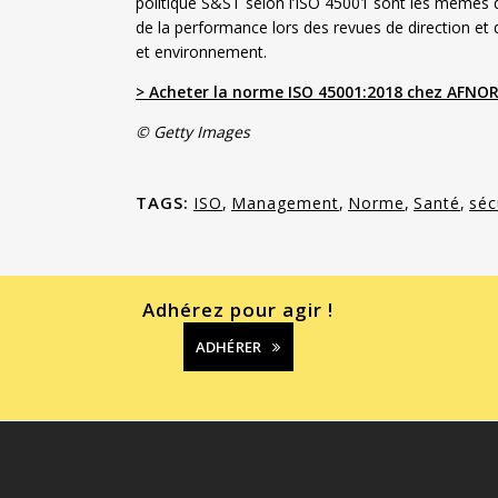
politique S&ST selon l’ISO 45001 sont les mêmes qu
de la performance lors des revues de direction et 
et environnement.
> Acheter la norme ISO 45001:2018 chez AFNOR
© Getty Images
TAGS:
ISO
,
Management
,
Norme
,
Santé
,
séc
Adhérez pour agir !
ADHÉRER