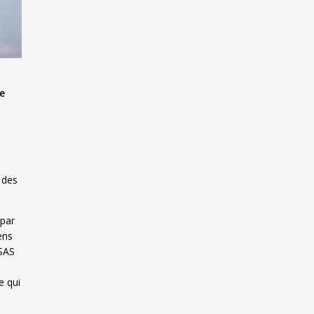
me
 des
 par
ens
HSAS
e qui