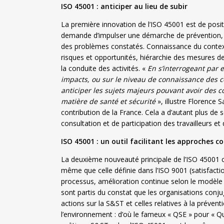
ISO 45001 : anticiper au lieu de subir
La première innovation de l’ISO 45001 est de posit
demande d’impulser une démarche de prévention, co
des problèmes constatés. Connaissance du contexte 
risques et opportunités, hiérarchie des mesures de
la conduite des activités. «
En s’interrogeant par e
impacts, ou sur le niveau de connaissance des co
anticiper les sujets majeurs pouvant avoir des co
matière de santé et sécurité
», illustre Florence
contribution de la France. Cela a d’autant plus de
consultation et de participation des travailleurs e
ISO 45001 : un outil facilitant les approches 
La deuxième nouveauté principale de l’ISO 45001
même que celle définie dans l’ISO 9001 (satisfacti
processus, amélioration continue selon le modèle P
sont partis du constat que les organisations con
actions sur la S&ST et celles relatives à la préven
l’environnement : d’où le fameux « QSE » pour « Q