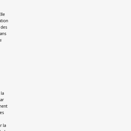
lle
ution
 des
dans
s
 la
par
ment
les
r la