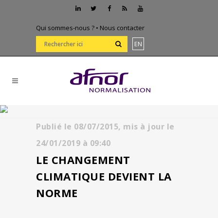
Qui sommes-nous ?
•
Nous contacter
EN
Publié le
08/07/2015,
mis à jour le
24/01/2019
à
09:40
LE CHANGEMENT
CLIMATIQUE DEVIENT LA
NORME