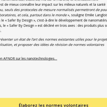
t de mieux connaître leur impact sur les milieux naturels et la santé
l’eau, seuls des protocoles de mesure normalisés permettront de pou
boratoires, et cela, partout dans le monde
», souligne Emilie Langloi
s le « Safer By Design », c’est-à-dire le développement de nanomatér
, le « Safer By Design » est décliné en trois axes : des produits plus s
.
résenter un état de l’art des normes existantes utiles pour le projet
isation, et proposer des idées de révision de normes volontaires
tion AFNOR sur les nanotechnologies…
Élaborez les normes volontaires