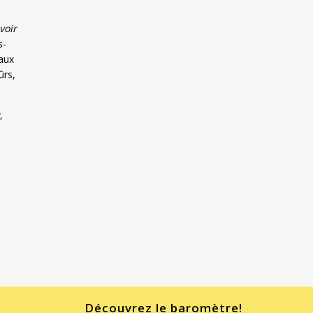
voir
s-
iaux
ûrs,
,
Découvrez le baromètre!