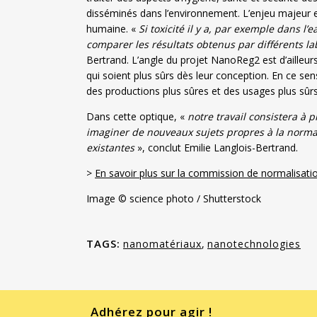
disséminés dans l’environnement. L’enjeu majeur es
humaine. «
Si toxicité il y a, par exemple dans 
comparer les résultats obtenus par différents la
Bertrand. L’angle du projet NanoReg2 est d’ailleur
qui soient plus sûrs dès leur conception. En ce sens
des productions plus sûres et des usages plus sûrs
Dans cette optique, «
notre travail consistera à p
imaginer de nouveaux sujets propres à la normal
existantes
», conclut Emilie Langlois-Bertrand.
>
En savoir plus sur la commission de normalisa
Image © science photo / Shutterstock
TAGS:
nanomatériaux
,
nanotechnologies
Adhérez pour agir !