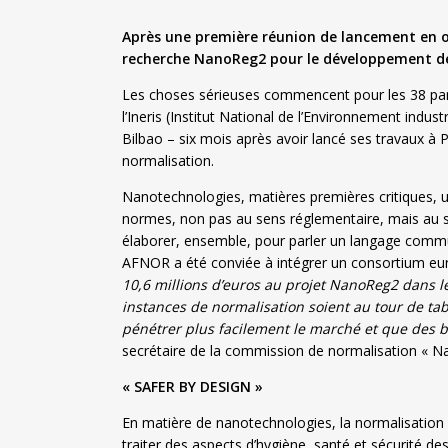
Après une première réunion de lancement en oc
recherche NanoReg2 pour le développement de 
Les choses sérieuses commencent pour les 38 pa
l’Ineris (Institut National de l’Environnement indus
Bilbao – six mois après avoir lancé ses travaux à 
normalisation.
Nanotechnologies, matières premières critiques, 
normes, non pas au sens réglementaire, mais au s
élaborer, ensemble, pour parler un langage commu
AFNOR a été conviée à intégrer un consortium eu
10,6 millions d’euros au projet NanoReg2 dans 
instances de normalisation soient au tour de tab
pénétrer plus facilement le marché et que des b
secrétaire de la commission de normalisation « N
« SAFER BY DESIGN »
En matière de nanotechnologies, la normalisation 
traiter des aspects d’hygiène, santé et sécurité 