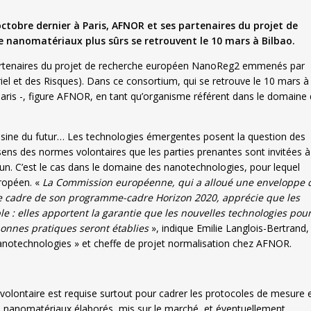
tobre dernier à Paris, AFNOR et ses partenaires du projet de
nanomatériaux plus sûrs se retrouvent le 10 mars à Bilbao.
rtenaires du projet de recherche européen NanoReg2 emmenés par
triel et des Risques). Dans ce consortium, qui se retrouve le 10 mars à
Paris -, figure AFNOR, en tant qu’organisme référent dans le domaine 
usine du futur… Les technologies émergentes posent la question des
ens des normes volontaires que les parties prenantes sont invitées à
n. C’est le cas dans le domaine des nanotechnologies, pour lequel
ropéen. «
La Commission européenne, qui a alloué une enveloppe 
le cadre de son programme-cadre Horizon 2020, apprécie que les
le : elles apportent la garantie que les nouvelles technologies pou
onnes pratiques seront établies
», indique Emilie Langlois-Bertrand,
anotechnologies » et cheffe de projet normalisation chez AFNOR.
volontaire est requise surtout pour cadrer les protocoles de mesure 
des nanomatériaux élaborés, mis sur le marché, et éventuellement