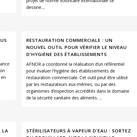
projet de norme volontaire internationale se
dessine....
OUS
RESTAURATION COMMERCIALE : UN
NOUVEL OUTIL POUR VÉRIFIER LE NIVEAU
D’HYGIÈNE DES ÉTABLISSEMENTS
tance
AFNOR a coordonné la réalisation d’un référentiel
ion
pour évaluer l'hygiène des établissements de
 en
restauration commerciale. Cet outil peut être utilisé
par les restaurateurs eux-mêmes, ou par des
organismes d’inspection accrédités dans le domaine
de la sécurité sanitaire des aliments. ...
R LA
STÉRILISATEURS À VAPEUR D’EAU : SORTEZ