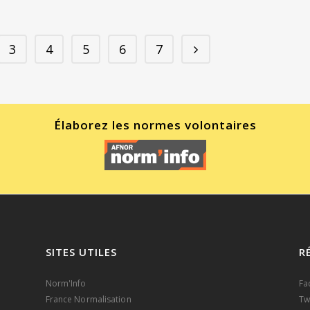
3
4
5
6
7
Élaborez les normes volontaires
SITES UTILES
R
Norm'Info
Fa
France Normalisation
Tw