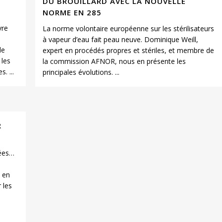
DU BROUILLARD AVEC LA NOUVELLE
NORME EN 285
vre
La norme volontaire européenne sur les stérilisateurs
à vapeur d’eau fait peau neuve. Dominique Weill,
le
expert en procédés propres et stériles, et membre de
 les
la commission AFNOR, nous en présente les
. ...
principales évolutions. ...
R
uées…
 en
 les