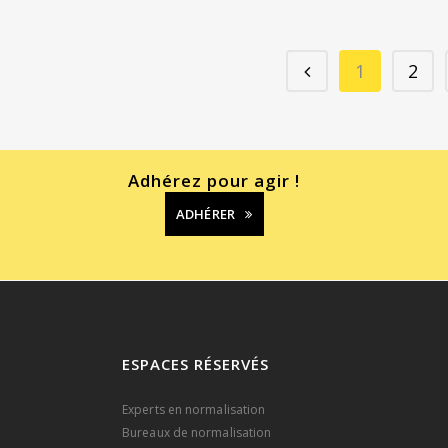
1
2
Adhérez pour agir !
ADHÉRER
ESPACES RÉSERVÉS
Experts en normalisation
Bureaux de normalisation