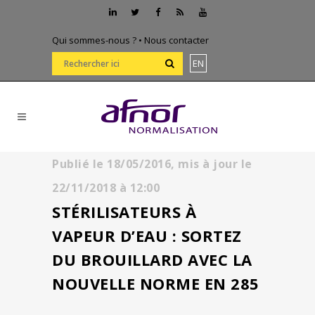
Qui sommes-nous ?
•
Nous contacter
EN
Publié le
18/05/2016,
mis à jour le
22/11/2018
à
12:00
STÉRILISATEURS À
VAPEUR D’EAU : SORTEZ
DU BROUILLARD AVEC LA
NOUVELLE NORME EN 285