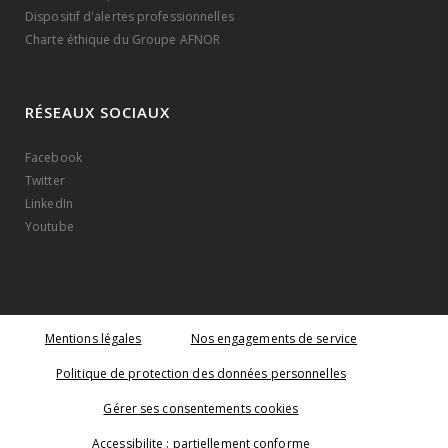
Dispositif d'alertes professionnelles
Charte éthique du Groupe AFNOR
RÉSEAUX SOCIAUX
Facebook
Twitter
LinkedIn
Youtube
Mentions légales
Nos engagements de service
Politique de protection des données personnelles
Gérer ses consentements cookies
Accessibilite : partiellement conforme