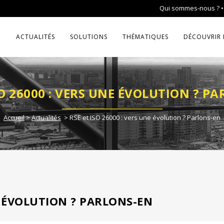
Qui sommes-nous ?
ACTUALITÉS
SOLUTIONS
THÉMATIQUES
DÉCOUVRIR 
SO 26000 : VERS UNE ÉVOLUTION ? P
Accueil
>
Actualités
>
RSE et ISO 26000 : vers une évolution ? Parlons-en
NE ÉVOLUTION ? PARLONS-EN