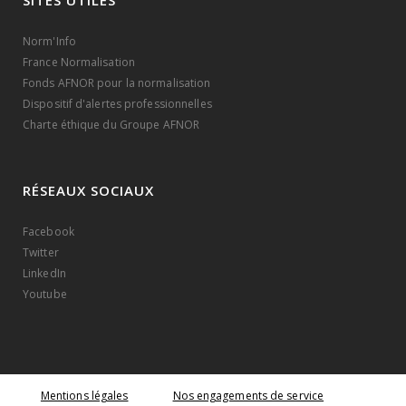
SITES UTILES
Norm'Info
France Normalisation
Fonds AFNOR pour la normalisation
Dispositif d'alertes professionnelles
Charte éthique du Groupe AFNOR
RÉSEAUX SOCIAUX
Facebook
Twitter
LinkedIn
Youtube
Mentions légales
Nos engagements de service