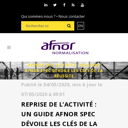
Qui sommes-nous ?
•
Nous contacter
EN
REPRISE DE L’ACTIVITÉ : UN GUIDE
AFNOR SPEC DÉVOILE LES CLÉS DE LA
RÉUSSITE
Publié le
04/05/2020,
mis à jour le
07/05/2020
à
09:01
REPRISE DE L’ACTIVITÉ :
UN GUIDE AFNOR SPEC
DÉVOILE LES CLÉS DE LA